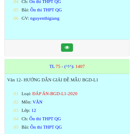
Ch:
Ôn thi THPT QG
Bài:
Ôn thi THPT QG
GV:
nguyenthigiang
TL
75
- (^!^):
1407
Văn 12- HƯỚNG DẪN GIẢI ĐỀ MẪU BGD-L1
Loại:
ĐÁP ÁN-BGD-L1-2020
Môn:
VĂN
Lớp:
12
Ch:
Ôn thi THPT QG
Bài:
Ôn thi THPT QG