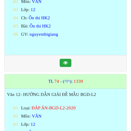
Môn:
VĂN
Lớp:
12
Ch:
Ôn thi HK2
Bài:
Ôn thi HK2
GV:
nguyenthigiang
TL
74
- (^!^):
1339
Văn 12- HƯỚNG DẪN GIẢI ĐỀ MẪU BGD-L2
Loại:
ĐÁP ÁN-BGD-L2-2020
Môn:
VĂN
Lớp:
12