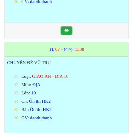
GV:
daothithanh
TL
67
- (^!^):
1338
CHUYÊN ĐỀ VŨ TRỤ
Loại:
GIÁO ÁN - ĐỊA 10
Môn:
ĐỊA
Lớp:
10
Ch:
Ôn thi HK2
Bài:
Ôn thi HK2
GV:
daothithanh