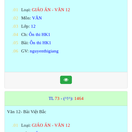
Loại:
GIÁO ÁN - VĂN 12
Môn:
VĂN
Lớp:
12
Ch:
Ôn thi HK1
Bài:
Ôn thi HK1
GV:
nguyenthigiang
TL
73
- (^!^):
1464
Văn 12- Bài Việt Bắc
Loại:
GIÁO ÁN - VĂN 12