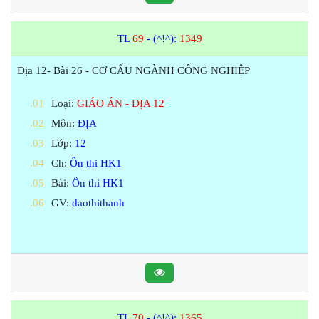
TL
69
- (^!^):
1349
Địa 12- Bài 26 - CƠ CẤU NGÀNH CÔNG NGHIỆP
Loại:
GIÁO ÁN - ĐỊA 12
Môn:
ĐỊA
Lớp:
12
Ch:
Ôn thi HK1
Bài:
Ôn thi HK1
GV:
daothithanh
TL
70
- (^!^):
1365