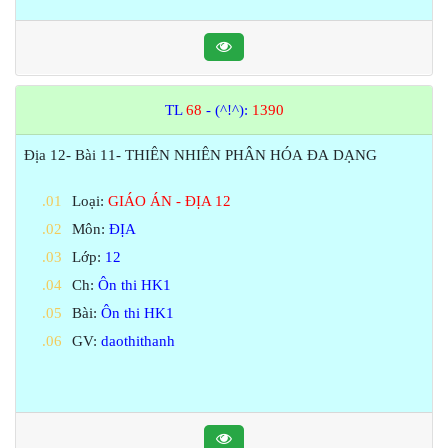
TL
68
- (^!^):
1390
Địa 12- Bài 11- THIÊN NHIÊN PHÂN HÓA ĐA DẠNG
Loại:
GIÁO ÁN - ĐỊA 12
Môn:
ĐỊA
Lớp:
12
Ch:
Ôn thi HK1
Bài:
Ôn thi HK1
GV:
daothithanh