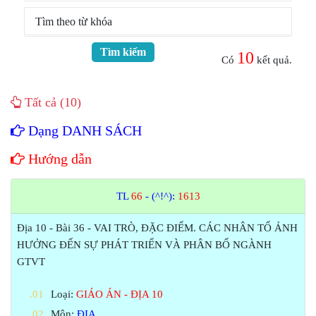
Tìm kiếm
10
Có
kết quả.
Tất cả (10)
Dạng DANH SÁCH
Hướng dẫn
TL
66
- (^!^):
1613
Địa 10 - Bài 36 - VAI TRÒ, ĐẶC ĐIỂM. CÁC NHÂN TỐ ẢNH
HƯỞNG ĐẾN SỰ PHÁT TRIỂN VÀ PHÂN BỐ NGÀNH
GTVT
Loại:
GIÁO ÁN - ĐỊA 10
Môn:
ĐỊA