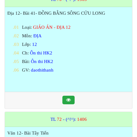
Địa 12- Bài 41- ĐỒNG BẰNG SÔNG CỬU LONG
Loại:
GIÁO ÁN - ĐỊA 12
Môn:
ĐỊA
Lớp:
12
Ch:
Ôn thi HK2
Bài:
Ôn thi HK2
GV:
daothithanh
TL
72
- (^!^):
1406
Văn 12- Bài Tây Tiến