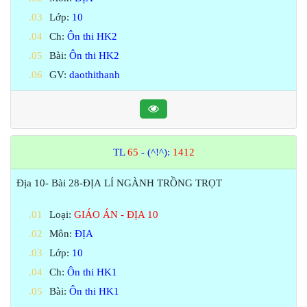
Lớp:
10
Ch:
Ôn thi HK2
Bài:
Ôn thi HK2
GV:
daothithanh
TL
65
- (^!^):
1412
Địa 10- Bài 28-ĐỊA LÍ NGÀNH TRỒNG TRỌT
Loại:
GIÁO ÁN - ĐỊA 10
Môn:
ĐỊA
Lớp:
10
Ch:
Ôn thi HK1
Bài:
Ôn thi HK1