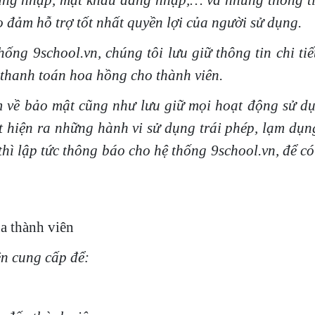
đăng nhập, mật khẩu đăng nhập,… và những thông t
 đảm hỗ trợ tốt nhất quyền lợi của người sử dụng.
g 9school.vn, chúng tôi lưu giữ thông tin chi ti
 thanh toán hoa hồng cho thành viên.
ề bảo mật cũng như lưu giữ mọi hoạt động sử dụn
 hiện ra những hành vi sử dụng trái phép, lạm dụn
thì lập tức thông báo cho hệ thống 9school.vn, để c
ủa thành viên
ên cung cấp để: