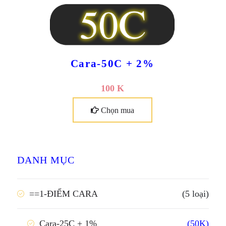
Cara-100C + 4%
200 K
Chọn mua
DANH MỤC
==1-ĐIỂM CARA
(5 loại)
(50K)
Cara-25C + 1%