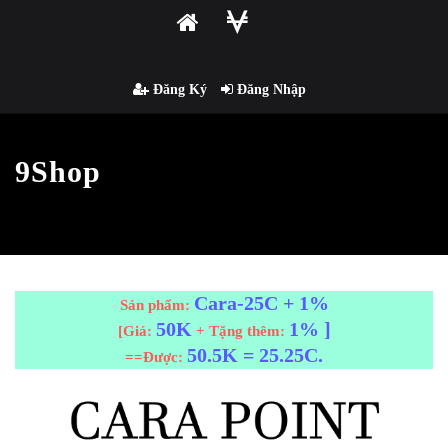
Đăng Ký
Đăng Nhập
9Shop
Cara-25C + 1%
Sản phẩm:
50K
1% ]
[Giá:
+ Tặng thêm:
50.5K = 25.25C.
==Được: