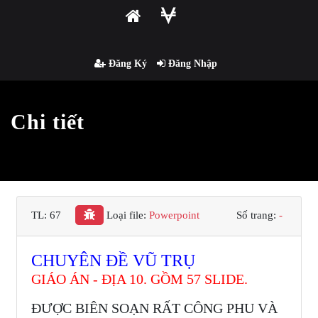
Đăng Ký
Đăng Nhập
Chi tiết
TL: 67
Loại file:
Powerpoint
Số trang:
-
CHUYÊN ĐỀ VŨ TRỤ
GIÁO ÁN - ĐỊA 10. GỒM 57 SLIDE.
ĐƯỢC BIÊN SOẠN RẤT CÔNG PHU VÀ