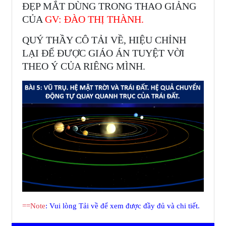
ĐẸP MẮT DÙNG TRONG THAO GIẢNG
CỦA
GV: ĐÀO THỊ THÀNH.
QUÝ THẦY CÔ TẢI VỀ, HIỆU CHỈNH
LẠI ĐỂ ĐƯỢC GIÁO ÁN TUYỆT VỜI
THEO Ý CỦA RIÊNG MÌNH.
==Note
: Vui lòng Tải về để xem được đầy đủ và chi tiết.