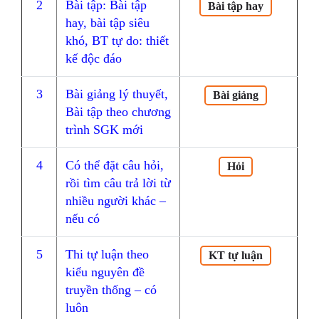
2
Bài tập: Bài tập
Bài tập hay
hay, bài tập siêu
khó, BT tự do: thiết
kế độc đáo
3
Bài giảng lý thuyết,
Bài giảng
Bài tập theo chương
trình SGK mới
4
Có thể đặt câu hỏi,
Hỏi
rồi tìm câu trả lời từ
nhiều người khác –
nếu có
5
Thi tự luận theo
KT tự luận
kiểu nguyên đề
truyền thống – có
luôn