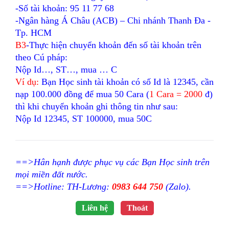
-Số tài khoản: 95 11 77 68
-Ngân hàng Á Châu (ACB) – Chi nhánh Thanh Đa -
Tp. HCM
B3
-Thực hiện chuyển khoản đến số tài khoản trên
theo Cú pháp:
Nộp Id…, ST…, mua … C
Ví dụ:
Bạn Học sinh tài khoản có số Id là 12345, cần
nạp 100.000 đồng để mua 50 Cara (
1 Cara = 2000
đ)
thì khi chuyển khoản ghi thông tin như sau:
Nộp Id 12345, ST 100000, mua 50C
==>Hân hạnh được phục vụ các Bạn Học sinh trên
mọi miền đất nước.
==>Hotline: TH-Lương:
0983 644 750
(Zalo).
Liên hệ
Thoát