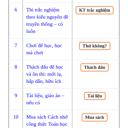
6
Thi trắc nghiệm
KT trắc nghiệm
theo kiểu nguyên đề
truyền thống – có
luôn
7
Chơi để học, học
Thử không?
mà chơi
8
Thách đấu để học
Thách đấu
và ôn thi: mới lạ,
hấp dẫn, hữu ích
9
Tài liệu, giáo án –
Tài liệu
nếu có
10
Mua sách Cách nhớ
Mua sách
công thức Toán học