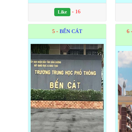
-
16
Like
5 -
BẾN CÁT
6 