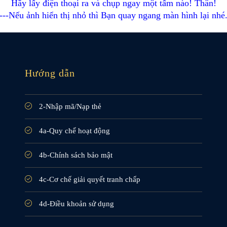
Hãy lấy điện thoại ra và chụp ngay một tấm nào! Thân!
---Nếu ảnh hiển thị nhỏ thì Bạn quay ngang màn hình lại nhé
Hướng dẫn
2-Nhập mã/Nạp thẻ
4a-Quy chế hoạt động
4b-Chính sách bảo mật
4c-Cơ chế giải quyết tranh chấp
4d-Điều khoản sử dụng