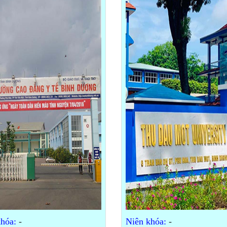
hóa:
-
Niên khóa:
-