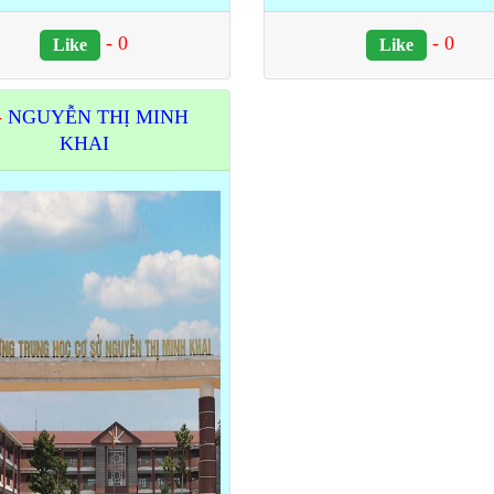
-
0
-
0
Like
Like
-
NGUYỄN THỊ MINH
KHAI