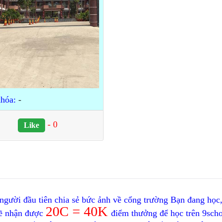
hóa:
-
-
0
Like
gười đầu tiên chia sẻ bức ảnh về cổng trường Bạn đang học,
20C = 40K
ẽ nhận được
điểm thưởng để học trên 9scho