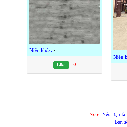
Niên khóa:
-
Niên k
-
0
Like
Note:
Nếu Bạn là n
Bạn s