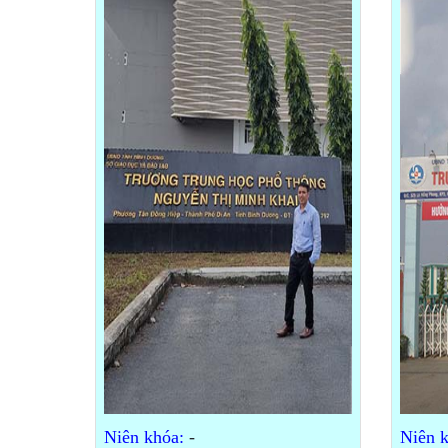
Niên khóa:
-
Niên k