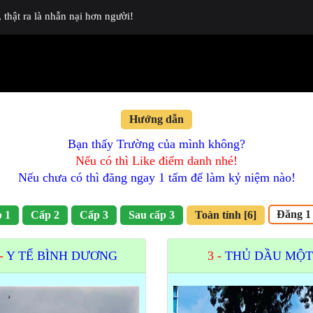
thật ra là nhẫn nại hơn người!
Hướng dẫn
Bạn thấy Trường của mình không?
Nếu có thì Like điểm danh nhé!
Nếu chưa có thì đăng ngay 1 tấm để làm kỷ niệm nào!
Đăng 1
 1
Cấp 2
Cấp 3
Sau cấp 3
Toàn tỉnh [6]
 -
Y TẾ BÌNH DƯƠNG
3 -
THỦ DẦU MỘT