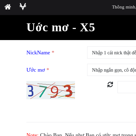
Thông minh, 
Uớc mơ - X5
NickName
*
Ước mơ
*
Note:
Chào Bạn. Nếu như Bạn có ước mơ trong sá