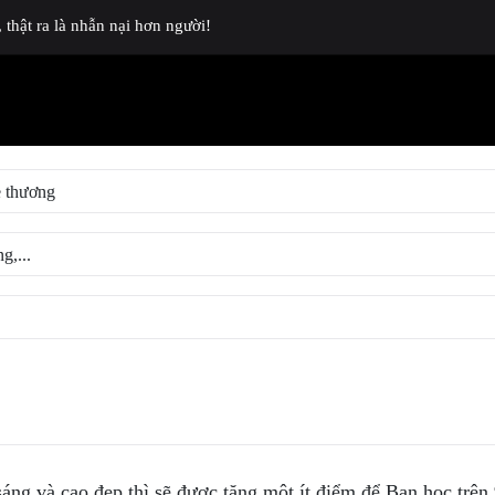
thật ra là nhẫn nại hơn người!
ng và cao đẹp thì sẽ được tặng một ít điểm để Bạn học trên