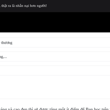
thật ra là nhẫn nại hơn người!
ng và cao đẹp thì sẽ được tặng một ít điểm để Bạn học trên