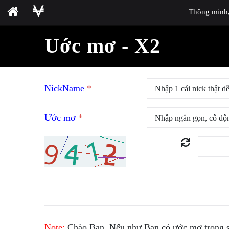
Thông minh, 
Uớc mơ - X2
NickName
*
Ước mơ
*
Note:
Chào Bạn. Nếu như Bạn có ước mơ trong sá