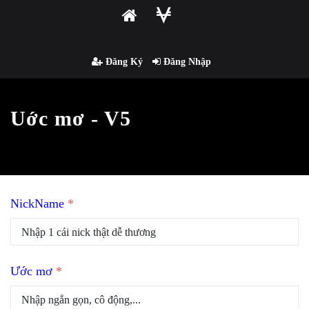
Đăng Ký
Đăng Nhập
Uớc mơ - V5
NickName
*
Ước mơ
*