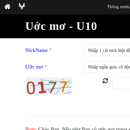
Thông minh, 
Uớc mơ - U10
NickName
*
Ước mơ
*
Note:
Chào Bạn. Nếu như Bạn có ước mơ trong sá