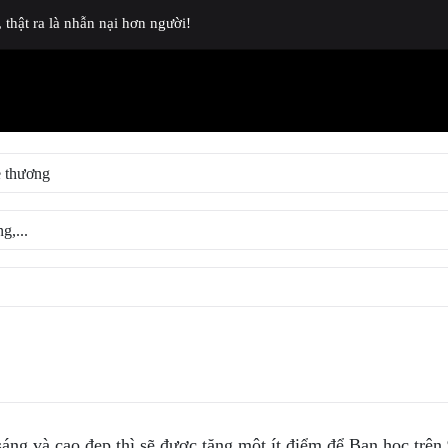
thật ra là nhẫn nại hơn người!
ng và cao đẹp thì sẽ được tặng một ít điểm để Bạn học trên