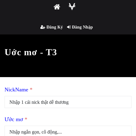
Đăng Ký
Đăng Nhập
Uớc mơ - T3
NickName
*
Ước mơ
*