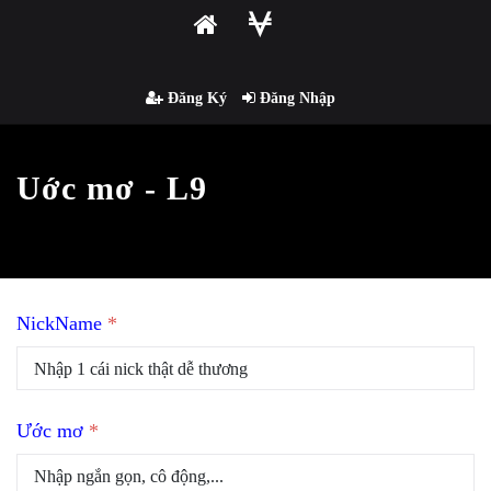
Đăng Ký
Đăng Nhập
Uớc mơ - L9
NickName
*
Ước mơ
*