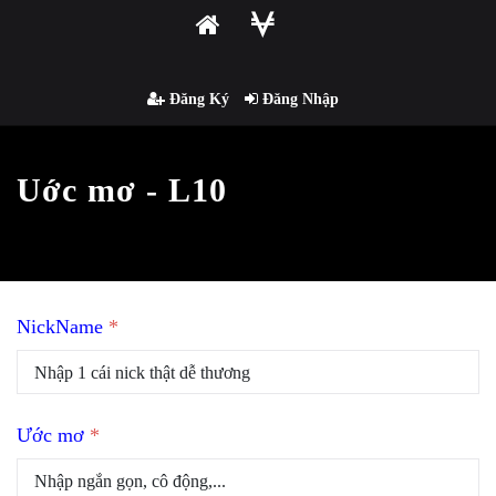
Đăng Ký
Đăng Nhập
Uớc mơ - L10
NickName
*
Ước mơ
*