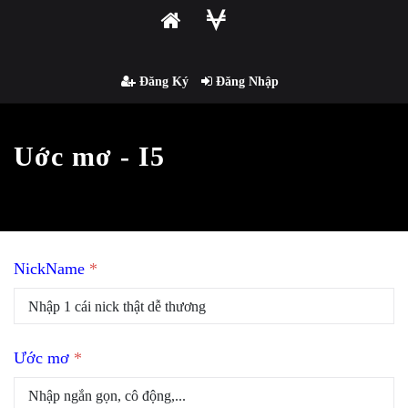
Đăng Ký
Đăng Nhập
Uớc mơ - I5
NickName
*
Ước mơ
*