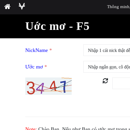
Thông minh, 
Uớc mơ - F5
NickName
*
Ước mơ
*
Note:
Chào Bạn. Nếu như Bạn có ước mơ trong sá