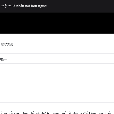
thật ra là nhẫn nại hơn người!
ng và cao đẹp thì sẽ được tặng một ít điểm để Bạn học trên