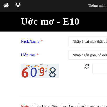
Thông minh, 
Uớc mơ - E10
NickName
*
Ước mơ
*
Note:
Chào Bạn. Nếu như Bạn có ước mơ trong sá