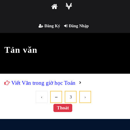
Đăng Ký
Đăng Nhập
Tản văn
Viết Văn trong giờ học Toán
‹
3
›
Thoát